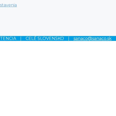
stavenia
STENCIA | CELÉ SLOVENSKO |
sanaco@sanaco.sk