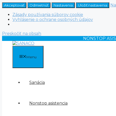
Na
Akceptovať
Odmietnúť
Nastavenia
Uložiť nastavenia
Zásady používania súborov cookie
Vyhlásenie o ochrane osobných údajov
Preskočiť na obsah
NONSTOP ASI
Menu
Sanácia
Nonstop asistencia