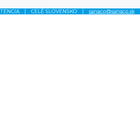
STENCIA | CELÉ SLOVENSKO |
sanaco@sanaco.sk