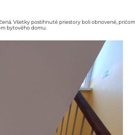
nčená. Všetky postihnuté priestory boli obnovené, pričo
íkom bytového domu.