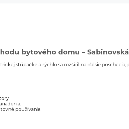
vchodu bytového domu – Sabinovská
trickej stúpačke a rýchlo sa rozšíril na ďalšie poschodi
tory.
riadenia.
ätovné používanie.