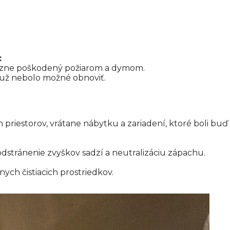
:
razne poškodený požiarom a dymom.
ý už nebolo možné obnoviť.
riestorov, vrátane nábytku a zariadení, ktoré boli buď
odstránenie zvyškov sadzí a neutralizáciu zápachu.
nych čistiacich prostriedkov.