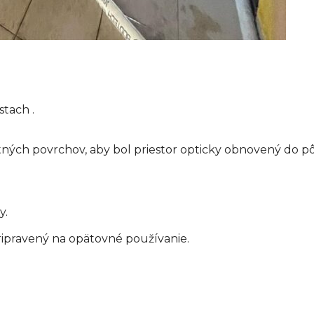
tach .
tných povrchov, aby bol priestor opticky obnovený do 
y.
ripravený na opätovné používanie.